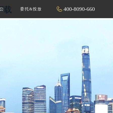
下载
400-8090-660
公
委托&投放