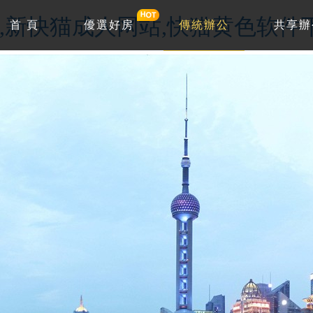
频,新快猫成人网站,快猫黄色软件
首 頁
優選好房
傳統辦公
共享辦