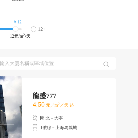
￥12
12+
2
12
元/m
/天
龍盛777
4.50
2
元／m
／天 起
閘 北－大寧
1號線－上海馬戲城