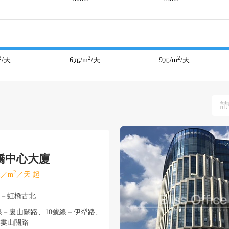
2
2
2
/天
6
元/m
/天
9
元/m
/天
橋中心大廈
2
／m
／天 起
寧－虹橋古北
－婁山關路、10號線－伊犁路、
－婁山關路