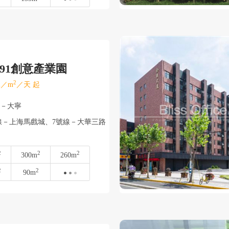
891創意產業園
2
／m
／天 起
北－大寧
線－上海馬戲城、7號線－大華三路
2
2
2
300m
260m
2
2
90m