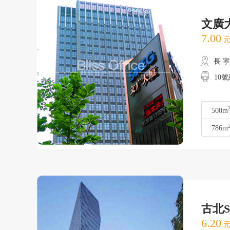
文廣
7.00
元
長 
10
500m
786m
古北S
6.20
元