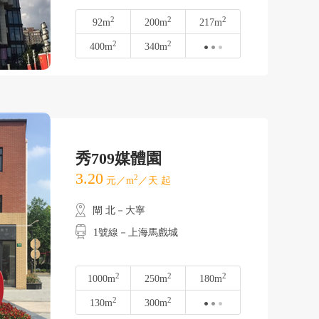
2
2
2
92m
200m
217m
2
2
400m
340m
秀709媒體園
3.20
2
元／m
／天 起
閘 北－大寧
1號線－上海馬戲城
2
2
2
1000m
250m
180m
2
2
130m
300m