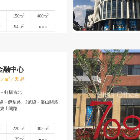
2
2
2
150m
400m
2
2
94m
金融中心
2
／m
／天 起
寧－虹橋古北
線－伊犁路、2號線－婁山關路、
－婁山關路
2
2
2
220m
305m
2
2
135m