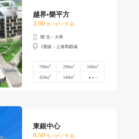
越界•樂平方
3.00
2
元／m
／天 起
閘 北－大寧
1號線－上海馬戲城
2
2
2
700m
290m
100m
2
2
420m
140m
東銀中心
8.50
2
元／m
／天 起