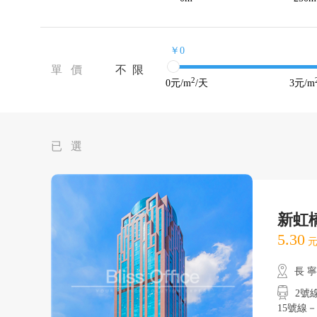
￥0
單 價
不 限
2
0
元/m
/天
3
元/m
已 選
新虹
5.30
元
長 
2號線
15號線