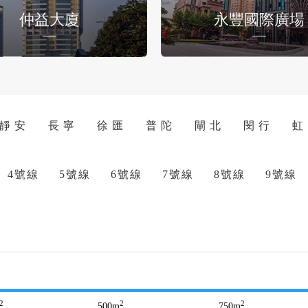
仲益大廈
永豐國際廣場
靜 安
長 寧
徐 匯
普 陀
閘 北
閔 行
虹
4號線
5號線
6號線
7號線
8號線
9號線
2
2
2
500
m
750
m