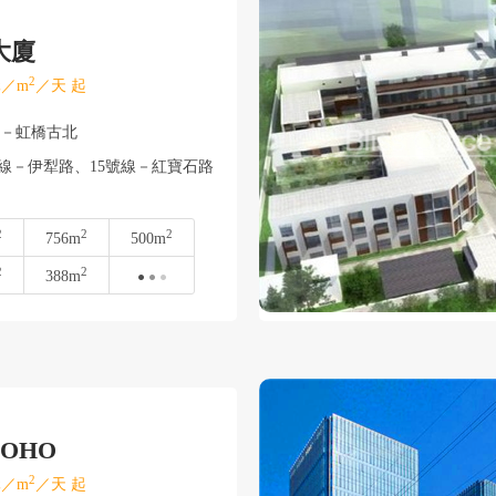
大廈
2
／m
／天 起
寧－虹橋古北
號線－伊犁路、15號線－紅寶石路
2
2
2
756m
500m
2
2
388m
OHO
2
／m
／天 起