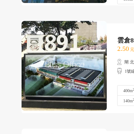
雲倉
2.50
元
閘 
1號
400m
140m