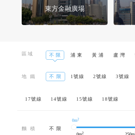
東方金融廣場
區域
不 限
浦 東
黃 浦
盧 灣
地 鐵
不 限
1號線
2號線
3號線
17號線
14號線
15號線
18號線
2
0m
麵 積
不 限
2
0
m
250
m