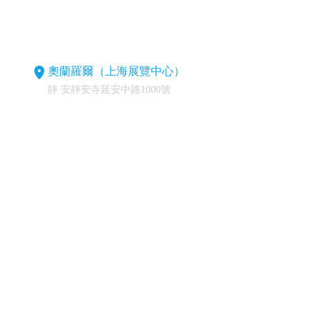
奧蘭羅爾（上海展覽中心）
靜 安靜安寺延安中路1000號